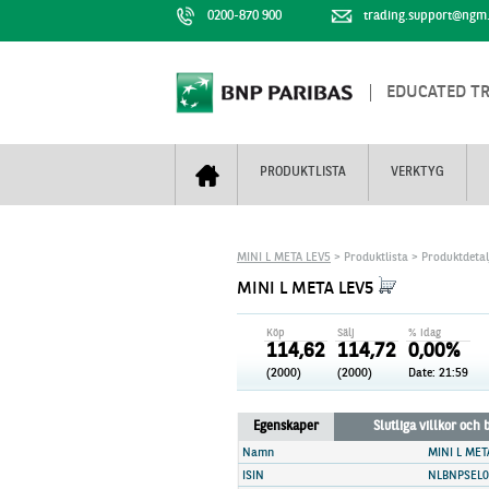
0200-870 900
trading.support@ngm
EDUCATED T
PRODUKTLISTA
VERKTYG
Bull & Bear
Trejderbarometern
Om BNP Paribas
Kontaktuppgifter
MINI L META LEV5
> Produktlista > Produktdetal
Mini Futures
Nyhestbrev
Finansiell information
+
MINI L META LEV5
Turbowarranter
Dagens urval
Vi är tennis
Köp
Sälj
% idag
Unlimited Turbos
Realtidskurser
114,62
114,72
0,00%
(2000)
(2000)
Date: 21:59
Nya produkter
Knock-plocken
Stoppade & förfallna produkter
Kunskapscentra
+
Egenskaper
Slutliga villkor och
Utsålda produkter
Hur handlar jag
Namn
MINI L MET
ISIN
NLBNPSEL