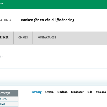
.se
RADING
Banken för en värld i förändring
RISKER
OM OSS
KONTAKTA OSS
jer
Intradag
1 vecka
1 månad
6 månader
1 år
Visa alla
 broschyr
A LEV5
0RM3