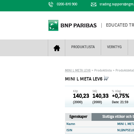
0200-870 900
trading.support@ngm
EDUCATED T
PRODUKTLISTA
VERKTYG
Bull & Bear
Trejderbarometern
Om BNP Paribas
Kontaktuppgifter
MINI L META LEV6
> Produktlista > Produktdetal
Mini Futures
Nyhestbrev
Finansiell information
+
MINI L META LEV6
Turbowarranter
Dagens urval
Vi är tennis
Köp
Sälj
% idag
Unlimited Turbos
Realtidskurser
140,23
140,33
+0,75%
(2000)
(2000)
Date: 21:59
Nya produkter
Knock-plocken
Stoppade & förfallna produkter
Kunskapscentra
+
Egenskaper
Slutliga villkor och
Utsålda produkter
Hur handlar jag
Namn
MINI L MET
ISIN
NLBNPSEL