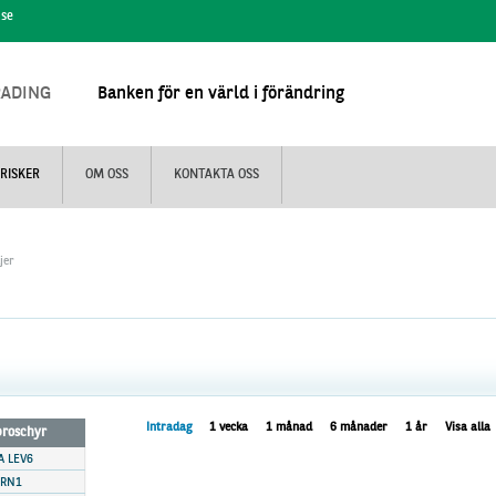
.se
RADING
Banken för en värld i förändring
RISKER
OM OSS
KONTAKTA OSS
jer
Intradag
1 vecka
1 månad
6 månader
1 år
Visa alla
 broschyr
A LEV6
0RN1