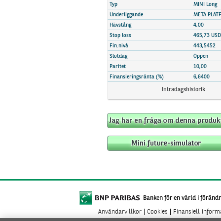
Marknadsöversikt
Typ
MINI Long
Underliggande
META PLAT
Hävstång
4,00
Stop loss
465,73 USD
Fin.nivå
443,5452
Slutdag
Öppen
Paritet
10,00
Finansieringsränta (%)
6,6400
Intradagshistorik
Banken för en värld i förändr
Användarvillkor
Cookies
Finansiell infor