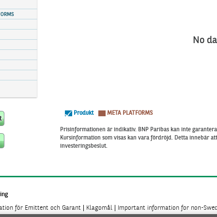
FORMS
No da
Produkt
META PLATFORMS
Prisinformationen är indikativ. BNP Paribas kan inte garantera 
Kursinformation som visas kan vara fördröjd. Detta innebär a
investeringsbeslut.
ing
mation för Emittent och Garant
Klagomål
Important information for non-Swed