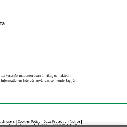
ta
att kursinformationen ovan är riktig och aktuell.
tt informationen inte bör användas som underlag för
ish users
Cookies Policy
Data Protection Notice
Cookie Settings
© 2001 - 2026 BNP Paribas