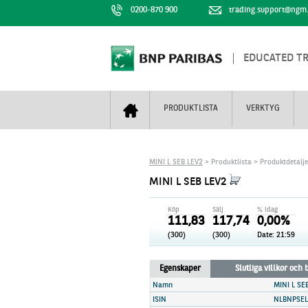
0200-870 900
trading.support@ngm
EDUCATED T
PRODUKTLISTA
VERKTYG
Bull & Bear
Trejderbarometern
Om BNP Paribas
Kontaktuppgifter
MINI L SEB LEV2
> Produktlista > Produktdetalj
Mini Futures
Nyhestbrev
Finansiell information
+
MINI L SEB LEV2
Turbowarranter
Dagens urval
Vi är tennis
Köp
Sälj
% idag
Unlimited Turbos
Realtidskurser
111,83
117,74
0,00%
(300)
(300)
Date:
21:59
Nya produkter
Knock-plocken
Stoppade & förfallna produkter
Kunskapscentra
+
Egenskaper
Slutliga villkor och
Utsålda produkter
Hur handlar jag
Namn
MINI L SE
ISIN
NLBNPSE