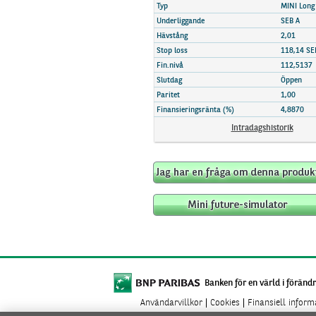
Marknadsöversikt
Typ
MINI Long
Underliggande
SEB A
Hävstång
2,01
Stop loss
118,14 SE
Fin.nivå
112,5137
Slutdag
Öppen
Paritet
1,00
Finansieringsränta (%)
4,8870
Intradagshistorik
Banken för en värld i förändr
Användarvillkor
Cookies
Finansiell infor