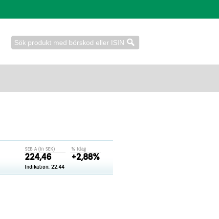
SEB A (in SEK)
% idag
224,46
+2,88%
Indikation:
22:44