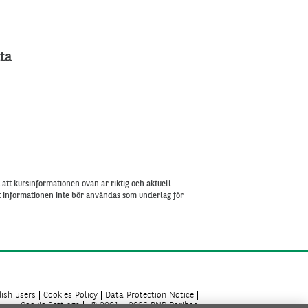
ta
att kursinformationen ovan är riktig och aktuell.
tt informationen inte bör användas som underlag för
ish users
Cookies Policy
Data Protection Notice
Cookie Settings
© 2001 - 2026 BNP Paribas