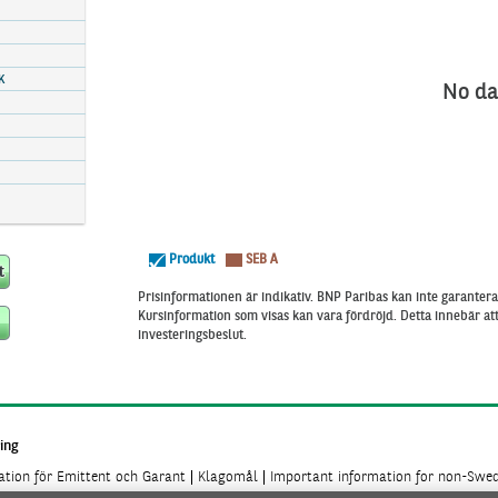
K
No da
Produkt
SEB A
Prisinformationen är indikativ. BNP Paribas kan inte garantera 
Kursinformation som visas kan vara fördröjd. Detta innebär a
investeringsbeslut.
ing
mation för Emittent och Garant
Klagomål
Important information for non-Swed