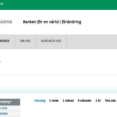
.se
RADING
Banken för en värld i förändring
RISKER
OM OSS
KONTAKTA OSS
er
Intradag
1 vecka
1 månad
6 månader
1 år
Visa alla
 broschyr
B LEV2
L0UW6