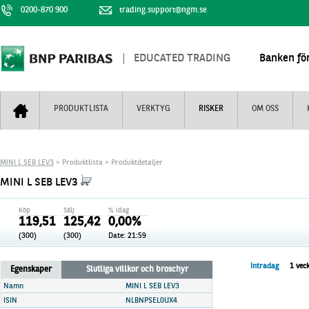
0200-870 900
trading.support@ngm.se
EDUCATED TRADING
Banken för
PRODUKTLISTA
VERKTYG
RISKER
OM OSS
Bull & Bear
Trejderbarometern
Om BNP Paribas
Kontaktuppgifter
MINI L SEB LEV3
> Produktlista > Produktdetaljer
Mini Futures
Nyhestbrev
Finansiell information
+
MINI L SEB LEV3
Turbowarranter
Dagens urval
Vi är tennis
Köp
Sälj
% idag
Unlimited Turbos
Realtidskurser
119,51
125,42
0,00%
(300)
(300)
Date: 21:59
Nya produkter
Knock-plocken
Stoppade & förfallna produkter
Kunskapscentra
+
Intradag
1 vec
Egenskaper
Slutliga villkor och broschyr
Utsålda produkter
Hur handlar jag
Namn
MINI L SEB LEV3
ISIN
NLBNPSEL0UX4