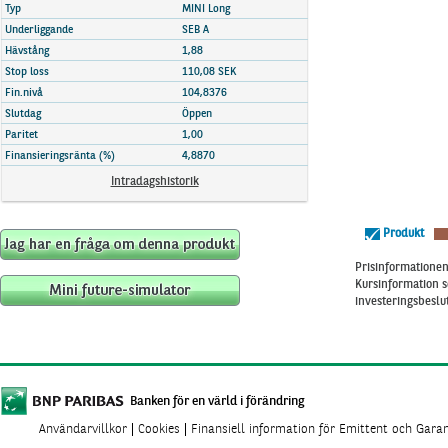
Marknadsöversikt
Typ
MINI Long
Underliggande
SEB A
Hävstång
1,88
Stop loss
110,08 SEK
Fin.nivå
104,8376
Slutdag
Öppen
Paritet
1,00
Finansieringsränta (%)
4,8870
Intradagshistorik
Produkt
Prisinformationen 
Kursinformation s
investeringsbeslut
Banken för en värld i förändring
Användarvillkor
Cookies
Finansiell information för Emittent och Gara