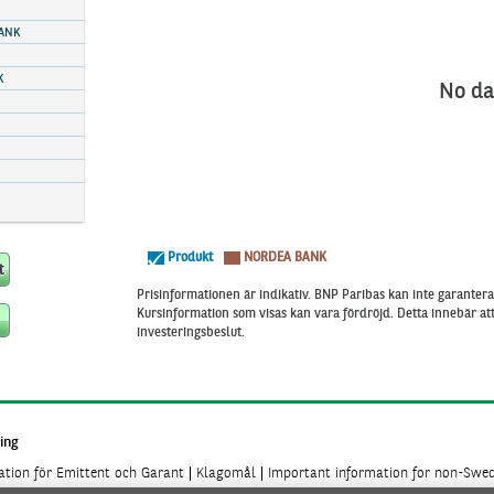
ANK
K
No da
Produkt
NORDEA BANK
Prisinformationen är indikativ. BNP Paribas kan inte garantera 
Kursinformation som visas kan vara fördröjd. Detta innebär a
investeringsbeslut.
ing
mation för Emittent och Garant
Klagomål
Important information for non-Swed