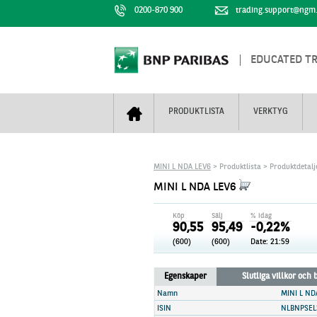
0200-870 900
trading.support@ngm
EDUCATED T
PRODUKTLISTA
VERKTYG
Bull & Bear
Trejderbarometern
Om BNP Paribas
Kontaktuppgifter
MINI L NDA LEV6
> Produktlista > Produktdetalj
Mini Futures
Nyhestbrev
Finansiell information
+
MINI L NDA LEV6
Turbowarranter
Dagens urval
Vi är tennis
Köp
Sälj
% idag
Unlimited Turbos
Realtidskurser
90,55
95,49
-0,22%
(600)
(600)
Date: 21:59
Nya produkter
Knock-plocken
Stoppade & förfallna produkter
Kunskapscentra
+
Egenskaper
Slutliga villkor och
Utsålda produkter
Hur handlar jag
Namn
MINI L ND
ISIN
NLBNPSEL