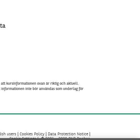
ta
att kursinformationen ovan är riktig och aktuell.
tt informationen inte bör användas som underlag för
ish users
Cookies Policy
Data Protection Notice
Cookie Settings
© 2001 - 2026 BNP Paribas