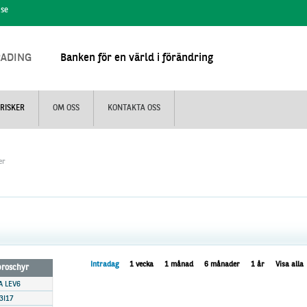
.se
RADING
Banken för en värld i förändring
RISKER
OM OSS
KONTAKTA OSS
er
Intradag
1 vecka
1 månad
6 månader
1 år
Visa alla
 broschyr
A LEV6
3I17