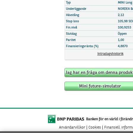
Marknadsöversikt
Typ
MINI Long
Underliggande
NORDEA B
Hävstång
2,12
Stop loss
105,98 SE
Fin.nivå
100,9253
Slutdag
Öppen
Paritet
1,00
Finansieringsränta (%)
4,8870
Intradagshistorik
Banken för en värld i förändr
Användarvillkor
Cookies
Finansiell infor