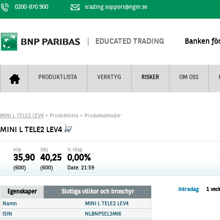
0200-870 900
trading.support@ngm.se
EDUCATED TRADING
Banken för
PRODUKTLISTA
VERKTYG
RISKER
OM OSS
Bull & Bear
Trejderbarometern
Om BNP Paribas
Kontaktuppgifter
MINI L TELE2 LEV4
> Produktlista > Produktdetaljer
Mini Futures
Nyhestbrev
Finansiell information
+
MINI L TELE2 LEV4
Turbowarranter
Dagens urval
Vi är tennis
Köp
Sälj
% idag
Unlimited Turbos
Realtidskurser
35,90
40,25
0,00%
(600)
(600)
Date:
21:59
Nya produkter
Knock-plocken
Stoppade & förfallna produkter
Kunskapscentra
+
Intradag
1 vec
Egenskaper
Slutliga villkor och broschyr
Utsålda produkter
Hur handlar jag
Namn
MINI L TELE2 LEV4
ISIN
NLBNPSEL3MI6