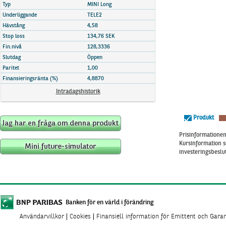
Marknadsöversikt
Typ
MINI Long
Underliggande
TELE2
Hävstång
4,58
Stop loss
134,76 SEK
Fin.nivå
128,3336
Slutdag
Öppen
Paritet
1,00
Finansieringsränta (%)
4,8870
Intradagshistorik
Produkt
Prisinformationen 
Kursinformation s
investeringsbeslut
Banken för en värld i förändring
Användarvillkor
Cookies
Finansiell information för Emittent och Gara