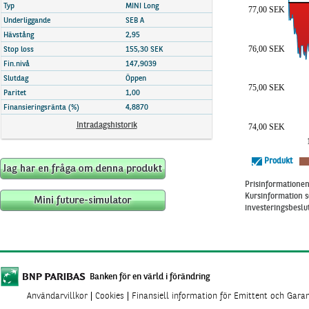
Marknadsöversikt
Typ
MINI Long
77,00 SEK
Underliggande
SEB A
Hävstång
2,95
76,00 SEK
Stop loss
155,30 SEK
Fin.nivå
147,9039
Slutdag
Öppen
75,00 SEK
Paritet
1,00
Finansieringsränta (%)
4,8870
Intradagshistorik
74,00 SEK
Produkt
Prisinformationen 
Kursinformation s
investeringsbeslut
Banken för en värld i förändring
Användarvillkor
Cookies
Finansiell information för Emittent och Gara