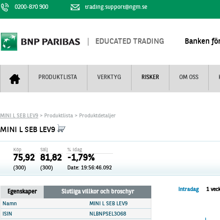
0200-870 900
trading.support@ngm.se
EDUCATED TRADING
Banken för
PRODUKTLISTA
VERKTYG
RISKER
OM OSS
Bull & Bear
Trejderbarometern
Om BNP Paribas
Kontaktuppgifter
MINI L SEB LEV9
> Produktlista > Produktdetaljer
Mini Futures
Nyhestbrev
Finansiell information
+
MINI L SEB LEV9
Turbowarranter
Dagens urval
Vi är tennis
Köp
Sälj
% idag
Unlimited Turbos
Realtidskurser
75,92
81,82
-1,79%
(300)
(300)
Date:
19:56:46.092
Nya produkter
Knock-plocken
Stoppade & förfallna produkter
Kunskapscentra
+
Intradag
1 vec
Egenskaper
Slutliga villkor och broschyr
Utsålda produkter
Hur handlar jag
Namn
MINI L SEB LEV9
ISIN
NLBNPSEL3O68