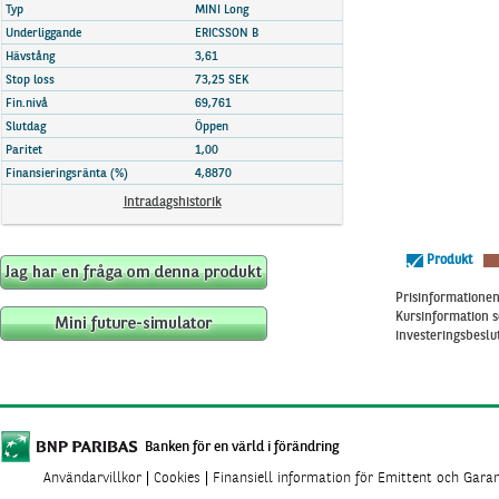
Marknadsöversikt
Typ
MINI Long
Underliggande
ERICSSON B
Hävstång
3,61
Stop loss
73,25 SEK
Fin.nivå
69,761
Slutdag
Öppen
Paritet
1,00
Finansieringsränta (%)
4,8870
Intradagshistorik
Produkt
Prisinformationen 
Kursinformation s
investeringsbeslut
Banken för en värld i förändring
Användarvillkor
Cookies
Finansiell information för Emittent och Gara