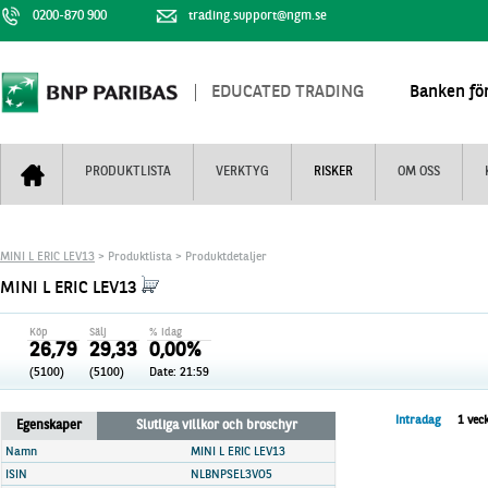
0200-870 900
trading.support@ngm.se
EDUCATED TRADING
Banken för
PRODUKTLISTA
VERKTYG
RISKER
OM OSS
Bull & Bear
Trejderbarometern
Om BNP Paribas
Kontaktuppgifter
MINI L ERIC LEV13
> Produktlista > Produktdetaljer
Mini Futures
Nyhestbrev
Finansiell information
+
MINI L ERIC LEV13
Turbowarranter
Dagens urval
Vi är tennis
Köp
Sälj
% idag
Unlimited Turbos
Realtidskurser
26,79
29,33
0,00%
(5100)
(5100)
Date:
21:59
Nya produkter
Knock-plocken
Stoppade & förfallna produkter
Kunskapscentra
+
Intradag
1 vec
Egenskaper
Slutliga villkor och broschyr
Utsålda produkter
Hur handlar jag
Namn
MINI L ERIC LEV13
ISIN
NLBNPSEL3VO5