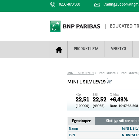
0200-870 900
trading.support@ngm
EDUCATED T
PRODUKTLISTA
VERKTYG
Bull & Bear
Trejderbarometern
Om BNP Paribas
Kontaktuppgifter
MINI L SILV LEV19
> Produktlista > Produktdetal
Mini Futures
Nyhestbrev
Finansiell information
+
MINI L SILV LEV19
Turbowarranter
Dagens urval
Vi är tennis
Köp
Sälj
% idag
Unlimited Turbos
Realtidskurser
22,51
22,52
+6,43%
(100000)
(49955)
Date:
19:47:36.598
Nya produkter
Knock-plocken
Stoppade & förfallna produkter
Kunskapscentra
+
Egenskaper
Slutliga villkor och
Utsålda produkter
Hur handlar jag
Namn
MINI L SILV
ISIN
NLBNPSEL