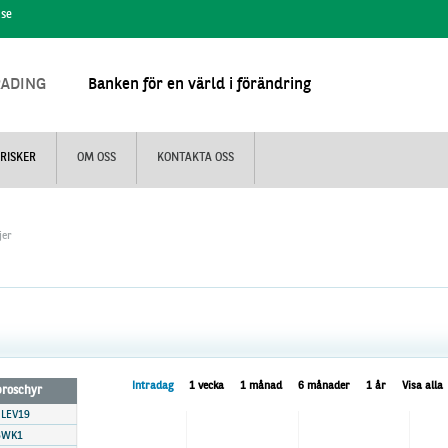
.se
RADING
Banken för en värld i förändring
RISKER
OM OSS
KONTAKTA OSS
jer
Intradag
1 vecka
1 månad
6 månader
1 år
Visa alla
 broschyr
 LEV19
3WK1