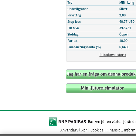
Marknadsöversikt
Typ
MINI Long
Underliggande
Silver
Hävstång
2,68
Stop loss
40,77 USD
Fin.nivå
39,5731
Slutdag
Öppen
Paritet
10,00
Finansieringsränta (%)
6,6400
Intradagshistorik
Banken för en värld i förändr
Användarvillkor
Cookies
Finansiell infor