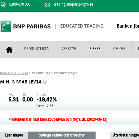
0200-870 900
trading.support@ngm.se
EDUCATED TRADING
Banken för
PRODUKTLISTA
VERKTYG
RISKER
OM OSS
Bull & Bear
Trejderbarometern
Om BNP Paribas
Kontaktuppgifter
MINI S SSAB LEV14
> Produktlista > Produktdetaljer
Mini Futures
Nyhestbrev
Finansiell information
+
MINI S SSAB LEV14
Turbowarranter
Dagens urval
Vi är tennis
Köp
Sälj
% idag
Unlimited Turbos
Realtidskurser
5,31
0,00
-19,42%
Date: 17:37
Nya produkter
Knock-plocken
Stoppade & förfallna produkter
Kunskapscentra
+
Produkten har nått knockout-nivån och förfallit. (2026-06-12)
Utsålda produkter
Hur handlar jag
Egenskaper
Slutliga villkor och broschyr
Återbetalnings