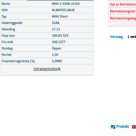
Marknadsöversikt
Namn
MINI S SSAB LEV14
Typ av återbetaln
ISIN
NLBNPSEL48U8
Återbetalningsvär
Typ
MINI Short
Återbetalningsdag
Underliggande
SSAB
Hävstång
17,11
Stop loss
100,83 SEK
Intradag
1 vec
Fin.nivå
106,1377
Slutdag
Öppen
Paritet
1,00
Finansieringsränta (%)
1,0980
Intradagshistorik
Produkt