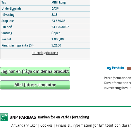
Marknadsöversikt
Typ
MINI Long
Underliggande
DAX®
Hävstång
8,15
Stop loss
23 589,35
Fin.nivå
23 126,8107
Slutdag
Öppen
Paritet
1 000,00
Finansieringsränta (%)
5,2160
Intradagshistorik
Produkt
Prisinformationen 
Kursinformation s
investeringsbeslut
Banken för en värld i förändring
Användarvillkor
Cookies
Finansiell information för Emittent och Gara