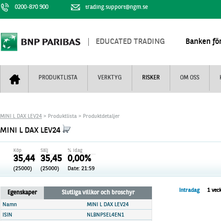
0200-870 900
trading.support@ngm.se
EDUCATED TRADING
Banken för
PRODUKTLISTA
VERKTYG
RISKER
OM OSS
Bull & Bear
Trejderbarometern
Om BNP Paribas
Kontaktuppgifter
MINI L DAX LEV24
> Produktlista > Produktdetaljer
Mini Futures
Nyhestbrev
Finansiell information
+
MINI L DAX LEV24
Turbowarranter
Dagens urval
Vi är tennis
Köp
Sälj
% idag
Unlimited Turbos
Realtidskurser
35,44
35,45
0,00%
(25000)
(25000)
Date:
21:59
Nya produkter
Knock-plocken
Stoppade & förfallna produkter
Kunskapscentra
+
Intradag
1 vec
Egenskaper
Slutliga villkor och broschyr
Utsålda produkter
Hur handlar jag
Namn
MINI L DAX LEV24
ISIN
NLBNPSEL4EN1