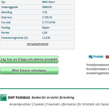
Marknadsöversikt
Typ
MINI Short
Underliggande
OMXS30
Hävstång
7,25
Stop loss
3 702,41
Fin.nivå
3 777,9736
Slutdag
Öppen
Paritet
1,00
Finansieringsränta (%)
1,1130
Intradagshistorik
Produkt
Prisinformationen 
Kursinformation s
investeringsbeslut
Banken för en värld i förändring
Användarvillkor
Cookies
Finansiell information för Emittent och Gara