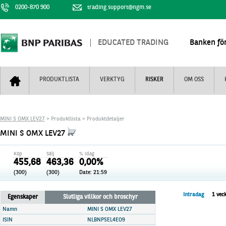
0200-870 900
trading.support@ngm.se
EDUCATED TRADING
Banken för
PRODUKTLISTA
VERKTYG
RISKER
OM OSS
Bull & Bear
Trejderbarometern
Om BNP Paribas
Kontaktuppgifter
MINI S OMX LEV27
> Produktlista > Produktdetaljer
Mini Futures
Nyhestbrev
Finansiell information
+
MINI S OMX LEV27
Turbowarranter
Dagens urval
Vi är tennis
Köp
Sälj
% idag
Unlimited Turbos
Realtidskurser
455,68
463,36
0,00%
(300)
(300)
Date:
21:59
Nya produkter
Knock-plocken
Stoppade & förfallna produkter
Kunskapscentra
+
Intradag
1 vec
Egenskaper
Slutliga villkor och broschyr
Utsålda produkter
Hur handlar jag
Namn
MINI S OMX LEV27
ISIN
NLBNPSEL4EO9