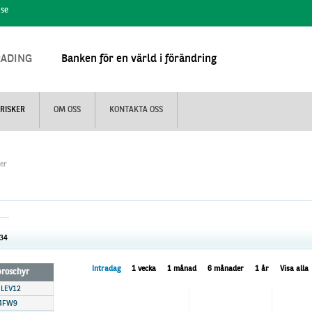
.se
RADING
Banken för en värld i förändring
RISKER
OM OSS
KONTAKTA OSS
jer
.305
Intradag
1 vecka
1 månad
6 månader
1 år
Visa alla
 broschyr
 LEV12
4FW9