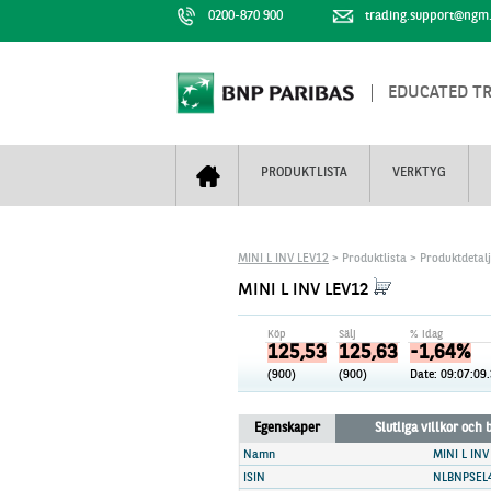
0200-870 900
trading.support@ngm
EDUCATED T
PRODUKTLISTA
VERKTYG
Bull & Bear
Trejderbarometern
Om BNP Paribas
Kontaktuppgifter
MINI L INV LEV12
> Produktlista > Produktdetal
Mini Futures
Nyhestbrev
Finansiell information
+
MINI L INV LEV12
Turbowarranter
Dagens urval
Vi är tennis
Köp
Sälj
% idag
Unlimited Turbos
Realtidskurser
125,50
125,60
-1,66%
(900)
(900)
Date:
09:07:10
Nya produkter
Knock-plocken
Stoppade & förfallna produkter
Kunskapscentra
+
Egenskaper
Slutliga villkor och
Utsålda produkter
Hur handlar jag
Namn
MINI L INV
ISIN
NLBNPSEL