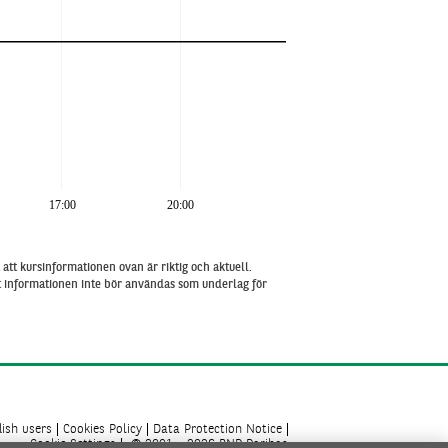
17:00
20:00
att kursinformationen ovan är riktig och aktuell.
tt informationen inte bör användas som underlag för
ish users
Cookies Policy
Data Protection Notice
Cookie Settings
© 2001 - 2026 BNP Paribas