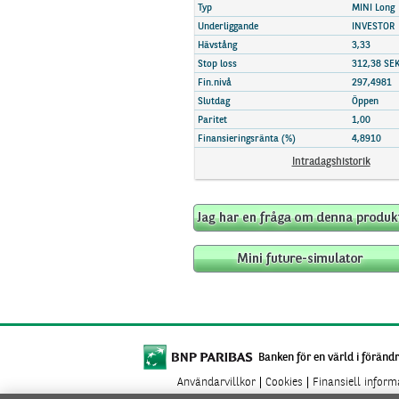
Marknadsöversikt
Typ
MINI Long
Underliggande
INVESTOR
Hävstång
3,33
Stop loss
312,38 SE
Fin.nivå
297,4981
Slutdag
Öppen
Paritet
1,00
Finansieringsränta (%)
4,8910
Intradagshistorik
Banken för en värld i förändr
Användarvillkor
Cookies
Finansiell infor