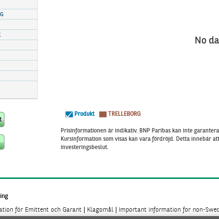
RG
K
No da
Produkt
TRELLEBORG
Prisinformationen är indikativ. BNP Paribas kan inte garantera 
Kursinformation som visas kan vara fördröjd. Detta innebär a
investeringsbeslut.
ing
mation för Emittent och Garant
Klagomål
Important information for non-Swed