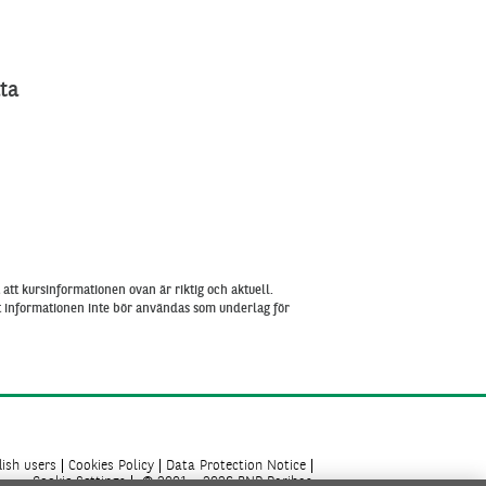
ta
att kursinformationen ovan är riktig och aktuell.
tt informationen inte bör användas som underlag för
ish users
Cookies Policy
Data Protection Notice
Cookie Settings
© 2001 - 2026 BNP Paribas