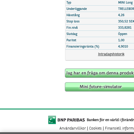
Marknadsöversikt
Typ
MINI Long
Underliggande
TRELLEBO
Hävstång
4,26
Stop loss
350,52 SE
Fin.nivå
333,8281
Slutdag
Öppen
Paritet
1,00
Finansieringsränta (%)
4,9010
Intradagshistorik
Banken för en värld i förändr
Användarvillkor
Cookies
Finansiell infor