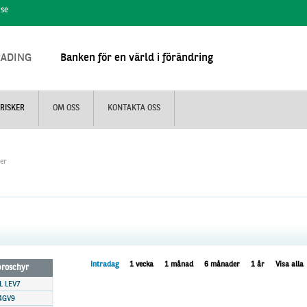
.se
RADING
Banken för en värld i förändring
RISKER
OM OSS
KONTAKTA OSS
jer
Intradag
1 vecka
1 månad
6 månader
1 år
Visa alla
 broschyr
L LEV7
4GV9