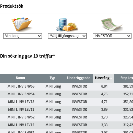
Marknadsöversikt
Produktsök
Din sökning gav 19 träffar*
Namn
Typ
Underliggande
Hävstång
Stop los
MINI L INV BNP55
MINI Long
INVESTOR
6,84
381,39
MINI L INV BNP54
MINI Long
INVESTOR
4,75
352,71
MINI L INV LEV13
MINI Long
INVESTOR
4,71
351,86
MINI L INV LEV11
MINI Long
INVESTOR
3,89
331,82
MINI L INV BNP52
MINI Long
INVESTOR
3,70
325,94
MINI L INV LEV12
MINI Long
INVESTOR
3,33
312,42