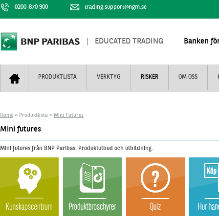
0200-870 900
trading.support@ngm.se
EDUCATED TRADING
Banken för
PRODUKTLISTA
VERKTYG
RISKER
OM OSS
Bull & Bear
Trejderbarometern
Om BNP Paribas
Kontaktuppgifter
Home
> Produktlista >
Mini Futures
Mini Futures
Nyhestbrev
Finansiell information
+
Mini futures
Turbowarranter
Dagens urval
Vi är tennis
Mini futures från BNP Paribas. Produktutbud och utbildning.
Unlimited Turbos
Realtidskurser
Nya produkter
Knock-plocken
Stoppade & förfallna produkter
Kunskapscentra
+
Utsålda produkter
Hur handlar jag