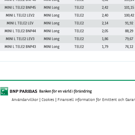
MINI L TELE2 BNP46
MINI Long
TELE2
3,02
115,24
MINI L TELE2 BNP45
MINI Long
TELE2
2,42
101,15
MINI L TELE2 LEV2
MINI Long
TELE2
2,40
100,42
MINI L TELE2 LEV
MINI Long
TELE2
2,14
91,92
MINI L TELE2 BNP44
MINI Long
TELE2
2,05
88,29
MINI L TELE2 LEV3
MINI Long
TELE2
1,86
79,67
MINI L TELE2 BNP43
MINI Long
TELE2
1,79
76,12
Banken för en värld i förändring
Användarvillkor
Cookies
Finansiell information för Emittent och Gara