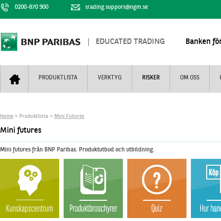
0200-870 900
trading.support@ngm.se
EDUCATED TRADING
Banken för
PRODUKTLISTA
VERKTYG
RISKER
OM OSS
Bull & Bear
Trejderbarometern
Om BNP Paribas
Kontaktuppgifter
Home
> Produktlista >
Mini Futures
Mini Futures
Nyhestbrev
Finansiell information
+
Mini futures
Turbowarranter
Dagens urval
Vi är tennis
Mini futures från BNP Paribas. Produktutbud och utbildning.
Unlimited Turbos
Realtidskurser
Nya produkter
Knock-plocken
Stoppade & förfallna produkter
Kunskapscentra
+
Utsålda produkter
Hur handlar jag