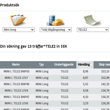
Marknadsöversikt
Produktsök
Din sökning gav 13 träffar*TELE2 in SEK
Namn
Typ
Underliggande
Hävstång
Stop los
MINI L TELE2 BNP50
MINI Long
TELE2
8,96
153,15
MINI L TELE2 LEV7
MINI Long
TELE2
8,87
152,98
MINI L TELE2 BNP49
MINI Long
TELE2
5,55
141,32
MINI L TELE2 LEV4
MINI Long
TELE2
4,58
134,76
MINI L TELE2 BNP47
MINI Long
TELE2
4,10
130,35
MINI L TELE2 LEV6
MINI Long
TELE2
3,19
118,28