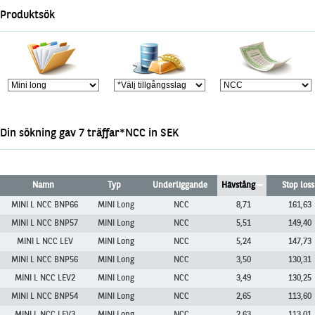
Marknadsöversikt
Produktsök
Din sökning gav 7 träffar*NCC in SEK
Namn
Typ
Underliggande
Hävstång
Stop loss
MINI L NCC BNP66
MINI Long
NCC
8,71
161,63
MINI L NCC BNP57
MINI Long
NCC
5,51
149,40
MINI L NCC LEV
MINI Long
NCC
5,24
147,73
MINI L NCC BNP56
MINI Long
NCC
3,50
130,31
MINI L NCC LEV2
MINI Long
NCC
3,49
130,25
MINI L NCC BNP54
MINI Long
NCC
2,65
113,60