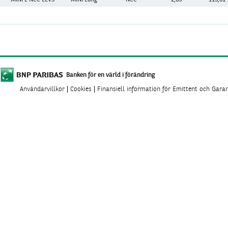
MINI L NCC LEV3
MINI Long
NCC
2,63
113,01
Banken för en värld i förändring
Användarvillkor
Cookies
Finansiell information för Emittent och Gara