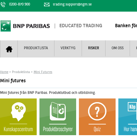
0200-870 900
trading.support@ngm.se
EDUCATED TRADING
Banken för
PRODUKTLISTA
VERKTYG
RISKER
OM OSS
Bull & Bear
Trejderbarometern
Om BNP Paribas
Kontaktuppgifter
Home
> Produktlista >
Mini Futures
Mini Futures
Nyhestbrev
Finansiell information
+
Mini futures
Turbowarranter
Dagens urval
Vi är tennis
Mini futures från BNP Paribas. Produktutbud och utbildning.
Unlimited Turbos
Realtidskurser
Nya produkter
Knock-plocken
Stoppade & förfallna produkter
Kunskapscentra
+
Utsålda produkter
Hur handlar jag