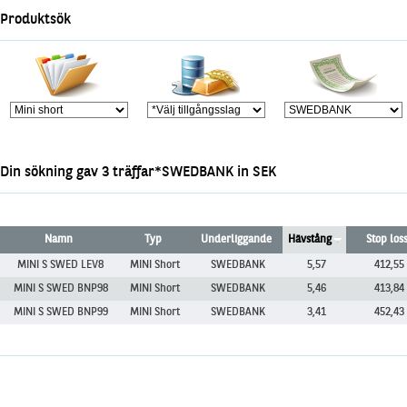
Marknadsöversikt
Produktsök
Din sökning gav 3 träffar*SWEDBANK in SEK
Namn
Typ
Underliggande
Hävstång
Stop los
MINI S SWED LEV8
MINI Short
SWEDBANK
5,57
412,55
MINI S SWED BNP98
MINI Short
SWEDBANK
5,46
413,84
MINI S SWED BNP99
MINI Short
SWEDBANK
3,41
452,43