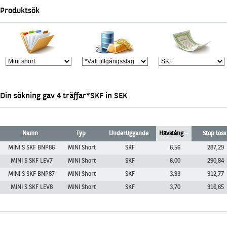
Marknadsöversikt
Produktsök
Din sökning gav 4 träffar*SKF in SEK
Namn
Typ
Underliggande
Hävstång
Stop loss
MINI S SKF BNP86
MINI Short
SKF
6,56
287,29
MINI S SKF LEV7
MINI Short
SKF
6,00
290,84
MINI S SKF BNP87
MINI Short
SKF
3,93
312,77
MINI S SKF LEV8
MINI Short
SKF
3,70
316,65