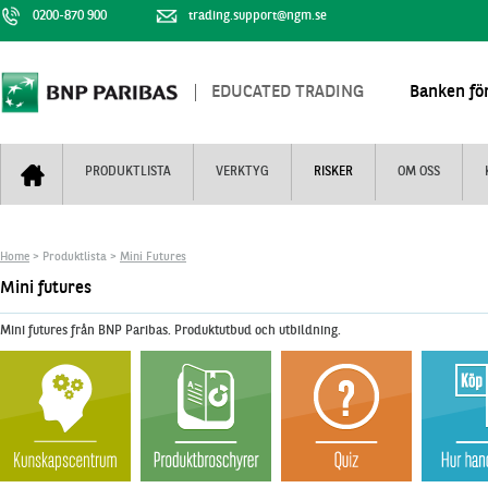
0200-870 900
trading.support@ngm.se
EDUCATED TRADING
Banken för
PRODUKTLISTA
VERKTYG
RISKER
OM OSS
Bull & Bear
Trejderbarometern
Om BNP Paribas
Kontaktuppgifter
Home
> Produktlista >
Mini Futures
Mini Futures
Nyhestbrev
Finansiell information
+
Mini futures
Turbowarranter
Dagens urval
Vi är tennis
Mini futures från BNP Paribas. Produktutbud och utbildning.
Unlimited Turbos
Realtidskurser
Nya produkter
Knock-plocken
Stoppade & förfallna produkter
Kunskapscentra
+
Utsålda produkter
Hur handlar jag