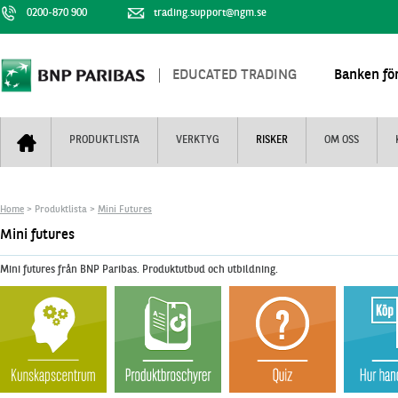
0200-870 900
trading.support@ngm.se
EDUCATED TRADING
Banken för
PRODUKTLISTA
VERKTYG
RISKER
OM OSS
Bull & Bear
Trejderbarometern
Om BNP Paribas
Kontaktuppgifter
Home
> Produktlista >
Mini Futures
Mini Futures
Nyhestbrev
Finansiell information
+
Mini futures
Turbowarranter
Dagens urval
Vi är tennis
Mini futures från BNP Paribas. Produktutbud och utbildning.
Unlimited Turbos
Realtidskurser
Nya produkter
Knock-plocken
Stoppade & förfallna produkter
Kunskapscentra
+
Utsålda produkter
Hur handlar jag