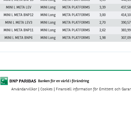
MINI L META BNP13
MINI Long
META PLATFORMS
3,55
446,13
MINI L META LEV
MINI Long
META PLATFORMS
3,39
437,58
MINI L META BNP12
MINI Long
META PLATFORMS
3,00
414,10
MINI L META LEV3
MINI Long
META PLATFORMS
2,70
390,57
MINI L META BNP11
MINI Long
META PLATFORMS
2,62
383,99
MINI L META BNP6
MINI Long
META PLATFORMS
1,98
307,09
Banken för en värld i förändring
Användarvillkor
Cookies
Finansiell information för Emittent och Gara