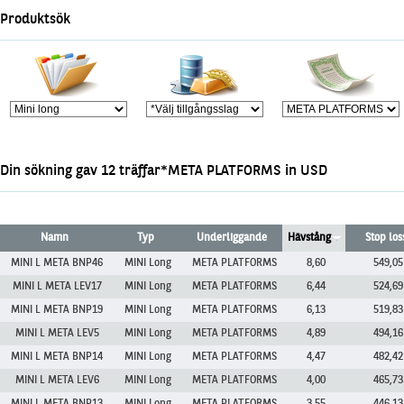
Marknadsöversikt
Produktsök
Din sökning gav 12 träffar*META PLATFORMS in USD
Namn
Typ
Underliggande
Hävstång
Stop los
MINI L META BNP46
MINI Long
META PLATFORMS
8,60
549,05
MINI L META LEV17
MINI Long
META PLATFORMS
6,44
524,69
MINI L META BNP19
MINI Long
META PLATFORMS
6,13
519,83
MINI L META LEV5
MINI Long
META PLATFORMS
4,89
494,16
MINI L META BNP14
MINI Long
META PLATFORMS
4,47
482,42
MINI L META LEV6
MINI Long
META PLATFORMS
4,00
465,73